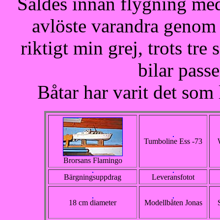
Såldes innan flygning med
avlöste varandra genom 
riktigt min grej, trots tr
bilar pass
Båtar har varit det som
Tumboline Ess -73
Brorsans Flamingo
Bärgningsuppdrag
Leveransfotot
18 cm diameter
Modellbåten Jonas