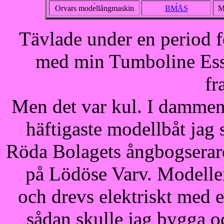
Orvars modellångmaskin
BMÅS
M
Tävlade under en period 
med min Tumboline Ess i
fr
Men det var kul. I dammen
häftigaste modellbåt jag
Röda Bolagets ångbogserar
på Lödöse Varv. Modellen
och drevs elektriskt med e
sådan skulle jag bygga o