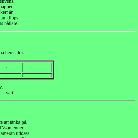
rekvens.
knappen.
kert är
dan klipps
s hållare.
gna hemsidor.
v.
nskvärt.
e att tänka på.
TV-antenner.
 Kameran utlöses