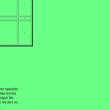
lare uppsatta
 man trycka
något lite
 trycker av.