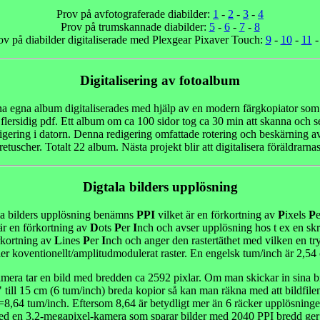
Prov på avfotograferade diabilder:
1
-
2
-
3
-
4
Prov på trumskannade diabilder:
5
-
6
-
7
-
8
ov på diabilder digitaliserade med Plexgear Pixaver Touch:
9
-
10
-
11
Digitalisering av fotoalbum
a egna album digitaliserades med hjälp av en modern färgkopiator so
flersidig pdf. Ett album om ca 100 sidor tog ca 30 min att skanna och se
igering i datorn. Denna redigering omfattade rotering och beskärning 
retuscher. Totalt 22 album. Nästa projekt blir att digitalisera föräldrarna
Digtala bilders upplösning
la bilders upplösning benämns
PPI
vilket är en förkortning av
P
ixels
P
r en förkortning av
D
ots
P
er
I
nch och avser upplösning hos t ex en skr
rkortning av
L
ines
P
er
I
nch och anger den rastertäthet med vilken en tr
ler koventionellt/amplitudmodulerat raster. En engelsk tum/inch är 2,54
era tar en bild med bredden ca 2592 pixlar. Om man skickar in sina bilde
" till 15 cm (6 tum/inch) breda kopior så kan man räkna med att bildfil
8,64 tum/inch. Eftersom 8,64 är betydligt mer än 6 räcker upplösninge
 en 3,2-megapixel-kamera som sparar bilder med 2040 PPI bredd ger f