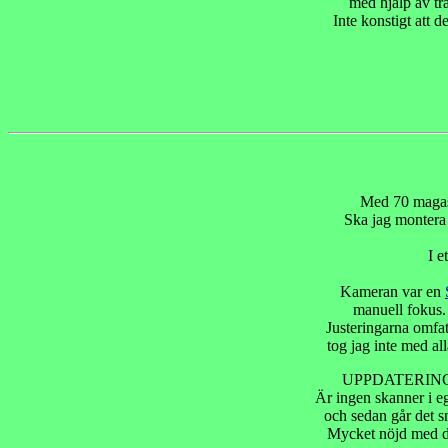
med hjälp av tr
Inte konstigt att d
Med 70 magasin
Ska jag montera 
I e
Kameran var en
manuell fokus. 
Justeringarna omfa
tog jag inte med al
UPPDATERING: 
Är ingen skanner i e
och sedan går det sn
Mycket nöjd med de