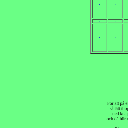
För att på e
så tätt ih
ned knapp
och då blir