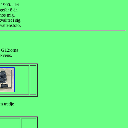
 1900-talet.
efär 8 år.
 hos mig.
alitet i sig.
vattensfoto.
r G12:orna
ekvens.
n tredje