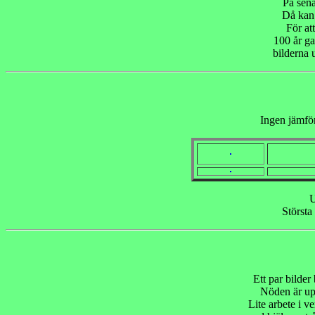
På sena
Då kan 
För at
100 år ga
bilderna 
Ingen jämför
U
Största
Ett par bilder
Nöden är up
Lite arbete i v