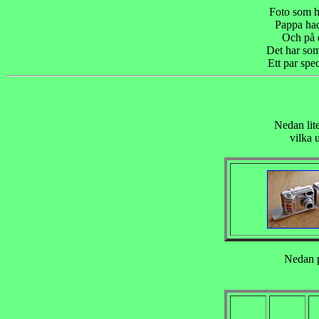
Foto som ho
Pappa had
Och på d
Det har som 
Ett par spe
Nedan lit
vilka 
Nedan p