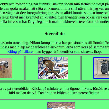
bby och försörjning har funnits i släkten sedan min farfars tid tidigt på
e den goda smaken att sätta en kamera i mina små nävar när jag var ung
en vägen är det; fotografering har nästan alltid funnits som ett intresse
regel blivit mer kvantitet än kvalitet, men kvantitet kan också vara en kv
ciella intressen har länge legat och malt i bakhuvet; stereofoto och under
Stereofoto
e av min utrustning. Nikon-kompakterna har pensionerats till förmån fö
utlöses med hjälp av de trådlösa fjärrkontrollerna som körs på samma fr
Riting på hållare
, man bygger två identiska som skruvas ihop.
rov på stereobilder. Klicka på miniatyren, ha ögonen i kors, försök se e
bild mellan de två. Det är i den bilden du ser stereoeffekten.