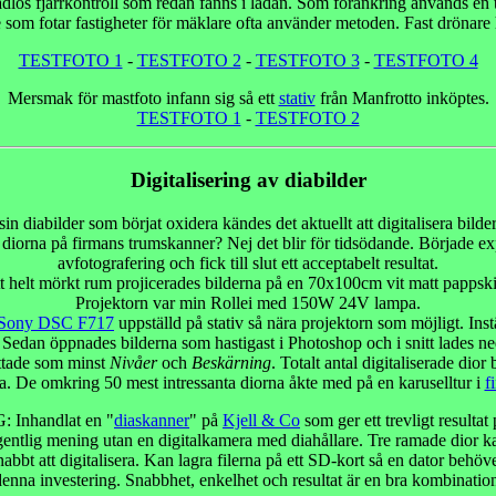
ådlös fjärrkontroll som redan fanns i lådan. Som förankring används en t
e som fotar fastigheter för mäklare ofta använder metoden. Fast drönare h
TESTFOTO 1
-
TESTFOTO 2
-
TESTFOTO 3
-
TESTFOTO 4
Mersmak för mastfoto infann sig så ett
stativ
från Manfrotto inköptes.
TESTFOTO 1
-
TESTFOTO 2
Digitalisering av diabilder
 diabilder som börjat oxidera kändes det aktuellt att digitalisera bild
diorna på firmans trumskanner? Nej det blir för tidsödande. Började 
avfotografering och fick till slut ett acceptabelt resultat.
tt helt mörkt rum projicerades bilderna på en 70x100cm vit matt pappsk
Projektorn var min Rollei med 150W 24V lampa.
Sony DSC F717
uppställd på stativ så nära projektorn som möjligt. Ins
Sedan öppnades bilderna som hastigast i Photoshop och i snitt lades ne
ttade som minst
Nivåer
och
Beskärning
. Totalt antal digitaliserade dior
la. De omkring 50 mest intressanta diorna åkte med på en karuselltur i
f
Inhandlat en "
diaskanner
" på
Kjell & Co
som ger ett trevligt resultat 
gentlig mening utan en digitalkamera med diahållare. Tre ramade dior ka
abbt att digitalisera. Kan lagra filerna på ett SD-kort så en dator behöv
nna investering. Snabbhet, enkelhet och resultat är en bra kombinat