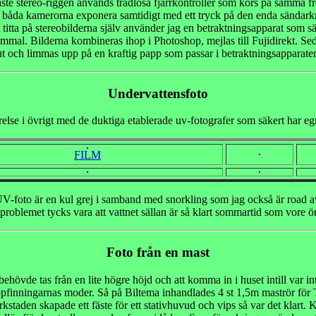
ste stereo-riggen används trådlösa fjärrkontroller som körs på samma f
båda kamerorna exponera samtidigt med ett tryck på den enda sändar
t titta på stereobilderna själv använder jag en betraktningsapparat som sä
mmal. Bilderna kombineras ihop i Photoshop, mejlas till Fujidirekt. Se
ut och limmas upp på en kraftig papp som passar i betraktningsapparaten
Undervattensfoto
else i övrigt med de duktiga etablerade uv-fotografer som säkert har e
FILM
V-foto är en kul grej i samband med snorkling som jag också är road a
 problemet tycks vara att vattnet sällan är så klart sommartid som vore ö
Foto från en mast
 behövde tas från en lite högre höjd och att komma in i huset intill var int
pfinningarnas moder. Så på Biltema inhandlades 4 st 1,5m maströr för 
erkstaden skapade ett fäste för ett stativhuvud och vips så var det klart.