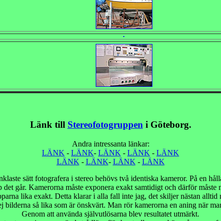
Länk till
Stereofotogruppen
i Göteborg.
Andra intressanta länkar:
LÄNK
-
LÄNK
-
LÄNK
-
LÄNK
-
LÄNK
LÄNK
-
LÄNK
-
LÄNK
-
LÄNK
nklaste sätt fotografera i stereo behövs två identiska kameror. På en hål
op det går. Kamerorna måste exponera exakt samtidigt och därför måste
arna lika exakt. Detta klarar i alla fall inte jag, det skiljer nästan alltid 
 ej bilderna så lika som är önskvärt. Man rör kamerorna en aning när man
Genom att använda självutlösarna blev resultatet utmärkt.