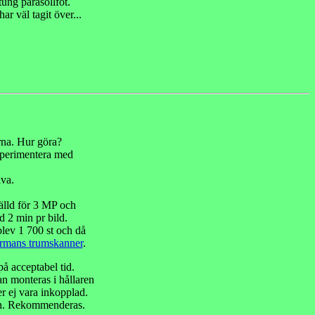
ung parasollfot.
ar väl tagit över...
erna. Hur göra?
experimentera med
iva.
tälld för 3 MP och
d 2 min pr bild.
 blev 1 700 st och då
irmans trumskanner
.
på acceptabel tid.
n monteras i hållaren
er ej vara inkopplad.
ion. Rekommenderas.