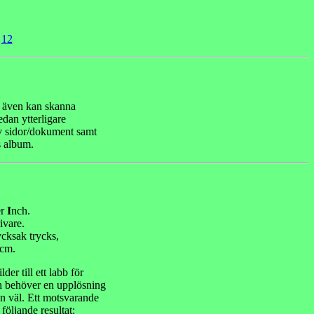
-
12
m även kan skanna
dan ytterligare
av sidor/dokument samt
s album.
er
I
nch.
ivare.
ycksak trycks,
 cm.
r till ett labb för
en behöver en upplösning
n väl. Ett motsvarande
öljande resultat: