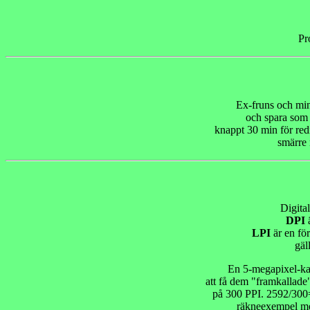
Pr
Ex-fruns och min
och spara som 
knappt 30 min för red
smärre 
Digita
DPI
ä
LPI
är en fö
gäl
En 5-megapixel-kam
att få dem "framkallade
på 300 PPI. 2592/300=
räkneexempel med